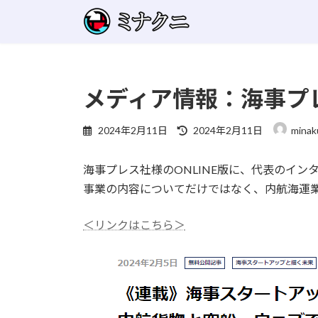
コ
ナ
ン
ビ
テ
ゲ
ン
ー
ツ
シ
メディア情報：海事プ
へ
ョ
ス
ン
キ
に
最
2024年2月11日
2024年2月11日
minak
終
ッ
移
更
プ
動
海事プレス社様のONLINE版に、代表のイ
新
日
事業の内容についてだけではなく、内航海運
時
:
＜リンクはこちら＞